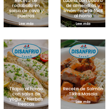
Receta de
Lubina con costra
rodaballo en
de almendras y
salsa de cava y
limón: receta fácil
puerros
al horno
Leer más
Leer más
Tilapia al horno
Receta de Salmón
con salsa de
Tikka Masala
yogur y hierbas
Leer más
frescas