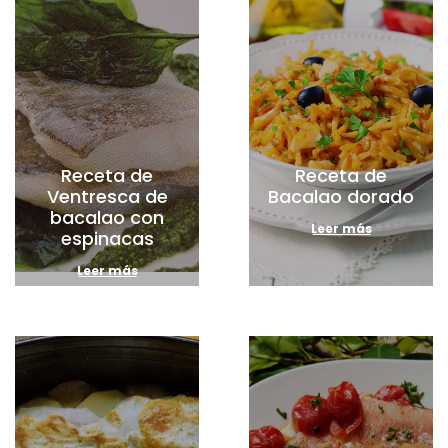
Receta de
Receta de
Ventresca de
Bacalao dorado
bacalao con
Leer más
espinacas
Leer más