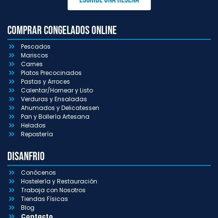
Comprar congelados online
Pescados
Mariscos
Carnes
Platos Precocinados
Pastas y Arroces
Calentar/Hornear y Listo
Verduras y Ensaladas
Ahumados y Delicatessen
Pan y Bollería Artesana
Helados
Repostería
Disanfrio
Conócenos
Hostelería y Restauración
Trabaja con Nosotros
Tiendas Físicas
Blog
Contacto