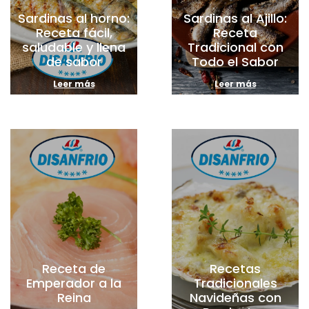
Sardinas al horno:
Sardinas al Ajillo:
Receta fácil,
Receta
saludable y llena
Tradicional con
de sabor
Todo el Sabor
Leer más
Leer más
Receta de
Recetas
Emperador a la
Tradicionales
Reina
Navideñas con