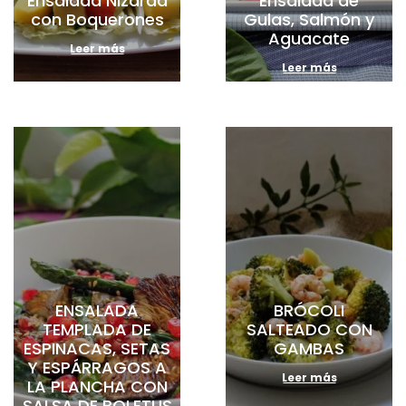
Ensalada Nizarda
Ensalada de
con Boquerones
Gulas, Salmón y
Aguacate
Leer más
Leer más
ENSALADA
BRÓCOLI
TEMPLADA DE
SALTEADO CON
ESPINACAS, SETAS
GAMBAS
Y ESPÁRRAGOS A
Leer más
LA PLANCHA CON
SALSA DE BOLETUS