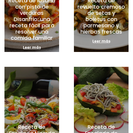
Receta de lasaña
Receta de
con pisto de
revuelto cremoso
verduras
de setas y
Disanfrio: una
boletus con
receta fácil para
parmesano y
resolver una
hierbas frescas
comida familiar
Leer más
Leer más
Receta de
Receta de