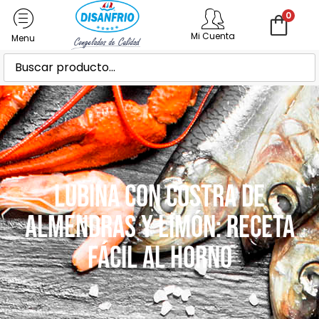
0
Mi Cuenta
Lubina con costra de
almendras y limón: receta
fácil al horno