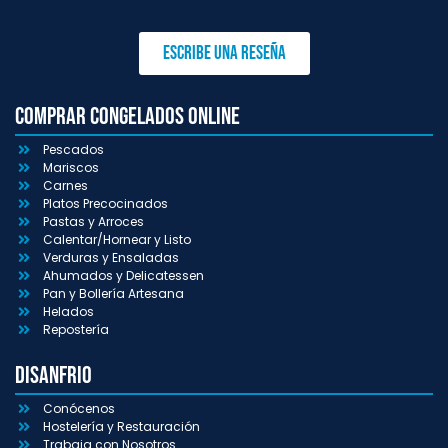
Escribe una reseña
Comprar congelados online
Pescados
Mariscos
Carnes
Platos Precocinados
Pastas y Arroces
Calentar/Hornear y Listo
Verduras y Ensaladas
Ahumados y Delicatessen
Pan y Bollería Artesana
Helados
Repostería
Disanfrio
Conócenos
Hostelería y Restauración
Trabaja con Nosotros