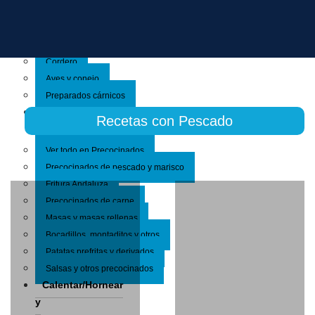
Ver todo en carnes
Cerdo
Vacuno
Cordero
Aves y conejo
Preparados cárnicos
Platos
Recetas con Pescado
Precocinados
Ver todo en Precocinados
Precocinados de pescado y marisco
Fritura Andaluza
Precocinados de carne
Masas y masas rellenas
Bocadillos, montaditos y otros
Patatas prefritas y derivados
Salsas y otros precocinados
Calentar/Hornear
y