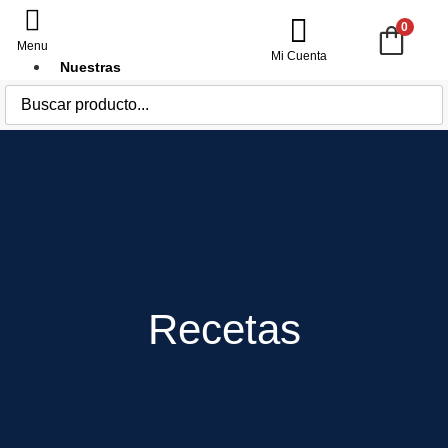
0
Mi Cuenta
Nuestras
Ofertas
Más
Vendidos
Pescados
y
Mariscos
Ver todo en Pescados y Mariscos
Pescados blancos
Pescados azules
Recetas
Cefalópodos
Mariscos crudos
Mariscos Cocidos
Preparados de pescado y marisco y
otros
Carnes