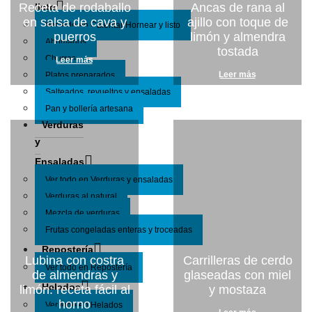
Receta de rodaballo
Ancas de rana al
listo
en salsa de cava y
ajillo con toque de
Ver todo en Calentar/Hornear y listo
puerros
limón y almendra
Ahumados
tostada
Churros
Leer más
Leer más
Platos preparados
Salteados, revueltos y ensaladas
Pan y bollería artesana
Verduras
y
Ensaladas
Ver todo en Verduras y ensaladas
Verduras al natural
Mezcla de verduras
Frutas congeladas enteras y troceadas
Repostería
Lubina con costra
Carrilleras de cerdo
Ver todo en Repostería
de almendras y
glaseadas con miel
Helados
limón: receta fácil al
y mostaza
horno
Ver todo en Helados