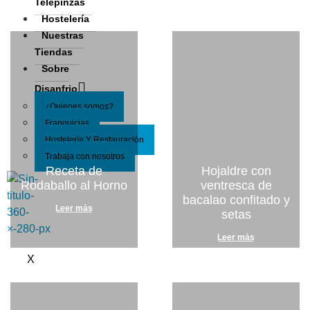
Telepinzas
Hostelería
Nuestras
Tiendas
Sobre
Disanfrio
¿Quienes somos?
Franquicias
Hostelería Y Restauración
Trabaja con nosotros
Receta de
Hojaldre con
Rodaballo al Horno
ventresca de
bacalao confitado y
Leer más
setas
Leer más
X