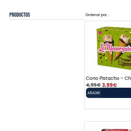
Productos
Cono Pistacho – C
4,95
€
3,99
€
AÑADIR