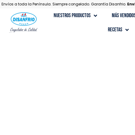
Envíos a toda la Península. Siempre congelado. Garantía Disanfrio.
Env
Nuestros Productos
Más Vendido
Recetas
Recetas con Carne
Recetas Gourmet
Recetas con Marisco
Recetas con Pescado
Recetas de Postres
Recetas con Verduras y Ensaladas