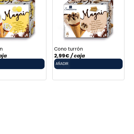
n
Cono turrón
aja
2,99
€
/ caja
AÑADIR