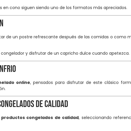
os en cono siguen siendo uno de los formatos más apreciados.
ón
tar de un postre refrescante después de las comidas o como mer
l congelador y disfrutar de un capricho dulce cuando apetezca.
nfrio
helado online
, pensados para disfrutar de este clásico fo
ón.
congelados de calidad
 productos congelados de calidad
, seleccionando referen