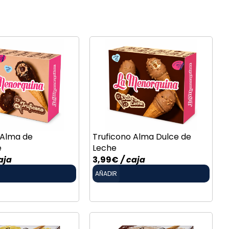
 Alma de
Truficono Alma Dulce de
e
Leche
aja
3,99
€
/ caja
AÑADIR