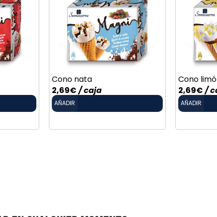
Cono nata
Cono limó
2,69
€
/ caja
2,69
€
/ c
AÑADIR
AÑADIR