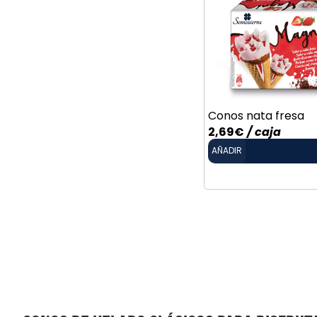
Conos nata fresa
2,69
€
/ caja
AÑADIR