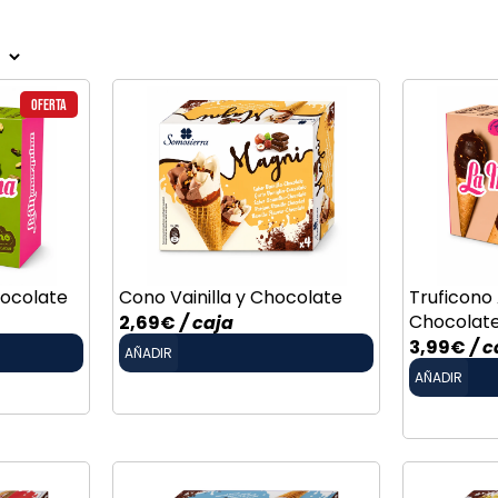
Oferta
hocolate
Cono Vainilla y Chocolate
Truficono
Chocolat
2,69
€
/ caja
3,99
€
/ c
AÑADIR
AÑADIR