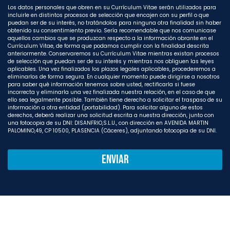
Los datos personales que obren en su Currículum Vitae serán utilizados para
incluirle en distintos procesos de selección que encajen con su perfil o que
puedan ser de su interés, no tratándolos para ninguna otra finalidad sin haber
obtenido su consentimiento previo. Sería recomendable que nos comunicase
aquellos cambios que se produzcan respecto a la información obrante en el
Currículum Vitae, de forma que podamos cumplir con la finalidad descrita
anteriormente. Conservaremos su Currículum Vitae mientras existan procesos
de selección que puedan ser de su interés y mientras nos obliguen las leyes
aplicables. Una vez finalizados los plazos legales aplicables, procederemos a
eliminarlos de forma segura. En cualquier momento puede dirigirse a nosotros
para saber qué información tenemos sobre usted, rectificarla si fuese
incorrecta y eliminarla una vez finalizada nuestra relación, en el caso de que
ello sea legalmente posible. También tiene derecho a solicitar el traspaso de su
información a otra entidad (portabilidad). Para solicitar alguno de estos
derechos, deberá realizar una solicitud escrita a nuestra dirección, junto con
una fotocopia de su DNI: DISANFRIO,S.L.U., con dirección en AVENIDA MARTIN
PALOMINO,49, CP 10500, PLASENCIA (Cáceres), adjuntando fotocopia de su DNI.
Enviar