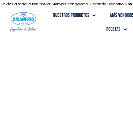
Envíos a toda la Península. Siempre congelado. Garantía Disanfrio.
Env
Nuestros Productos
Más Vendido
Recetas
Recetas con Carne
Recetas Gourmet
Recetas con Marisco
Recetas con Pescado
Recetas de Postres
Recetas con Verduras y Ensaladas