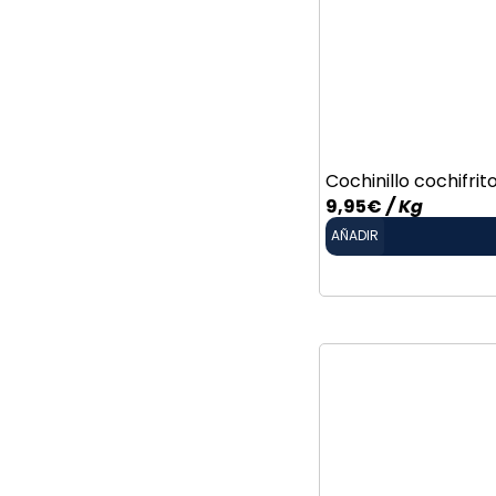
Cochinillo cochifrit
9,95
€
/ Kg
AÑADIR