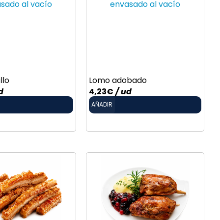
llo
Lomo adobado
d
4,23
€
/ ud
AÑADIR