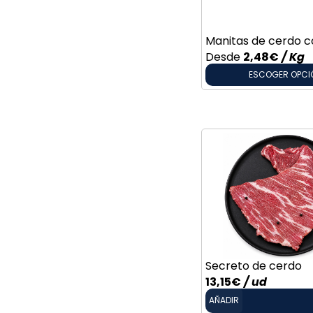
Manitas de cerdo c
Desde
2,48
€
/ Kg
ESCOGER OPCI
Secreto de cerdo
13,15
€
/ ud
AÑADIR