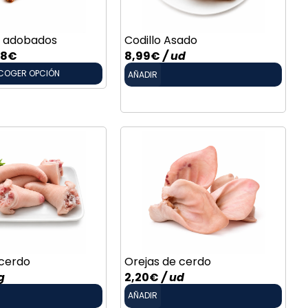
s adobados
Codillo Asado
68
€
8,99
€
/ ud
COGER OPCIÓN
AÑADIR
cerdo
Orejas de cerdo
g
2,20
€
/ ud
AÑADIR