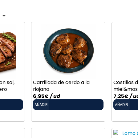
n sal,
Carrillada de cerdo a la
Costillas 
ero
riojana
miel&mos
6,95
€
/ ud
7,25
€
/ u
AÑADIR
AÑADIR