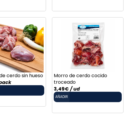
 de cerdo sin hueso
Morro de cerdo cocido
troceado
pack
3,49
€
/ ud
AÑADIR