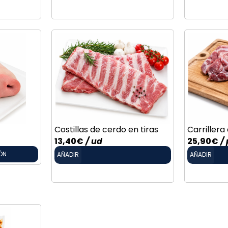
Costillas de cerdo en tiras
Carrillera
13,40
€
/ ud
25,90
€
/ 
ÓN
AÑADIR
AÑADIR