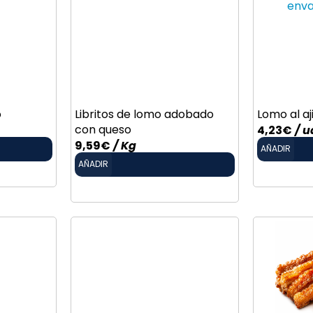
o
Libritos de lomo adobado
Lomo al aji
con queso
4,23
€
/ u
9,59
€
/ Kg
AÑADIR
AÑADIR