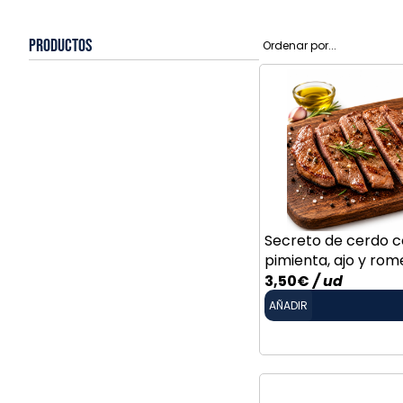
Productos
Secreto de cerdo co
pimienta, ajo y rom
3,50
€
/ ud
AÑADIR