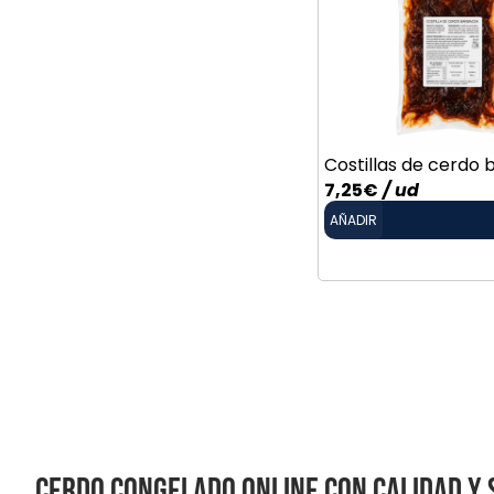
Costillas de cerdo
7,25
€
/ ud
AÑADIR
Cerdo congelado online con calidad y 