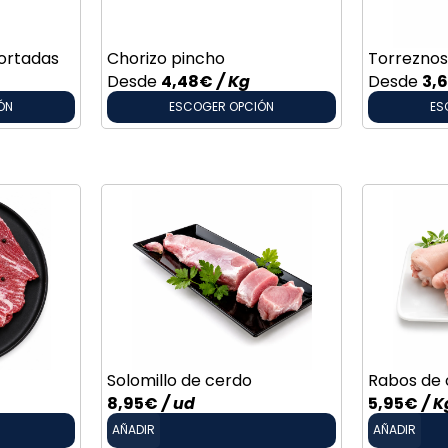
ortadas
Chorizo pincho
Torrezno
Desde
4,48
€
/ Kg
Desde
3,
ÓN
ESCOGER OPCIÓN
ES
Solomillo de cerdo
Rabos de 
8,95
€
/ ud
5,95
€
/ K
AÑADIR
AÑADIR