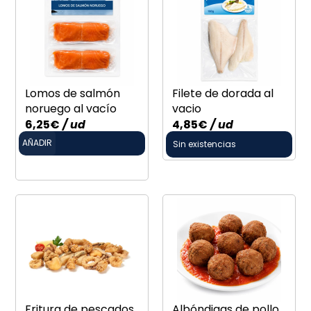
Lomos de salmón
Filete de dorada al
noruego al vacío
vacio
6,25
€
/ ud
4,85
€
/ ud
AÑADIR
Sin existencias
Fritura de pescados
Albóndigas de pollo