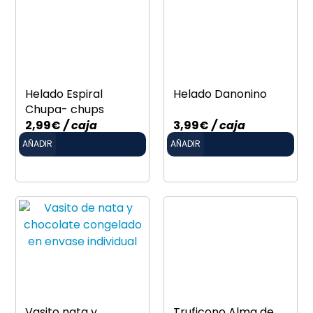
Helado Espiral
Helado Danonino
Chupa- chups
2,99
€
/ caja
3,99
€
/ caja
AÑADIR
AÑADIR
Vasito nata y
Truficono Alma de