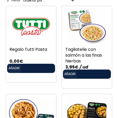
Filtrar
Regalo Tutti Pasta
Tagliatelle con
salmón a las finas
hierbas
0,00
€
3,95
€
/ ud
AÑADIR
AÑADIR