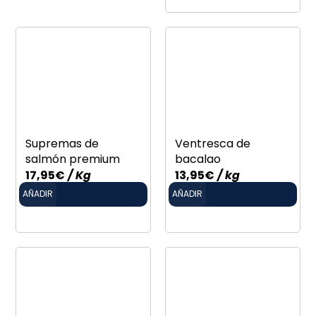
Supremas de
Ventresca de
salmón premium
bacalao
17,95
€
/ Kg
13,95
€
/ kg
AÑADIR
AÑADIR