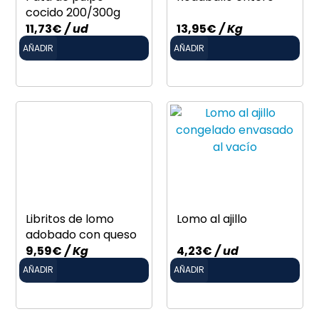
cocido 200/300g
11,73
€
/ ud
13,95
€
/ Kg
AÑADIR
AÑADIR
Libritos de lomo
Lomo al ajillo
adobado con queso
9,59
€
/ Kg
4,23
€
/ ud
AÑADIR
AÑADIR