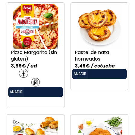
Pizza Margarita (sin
Pastel de nata
gluten)
horneados
3,95
€
/ ud
3,45
€
/ estuche
AÑADIR
AÑADIR