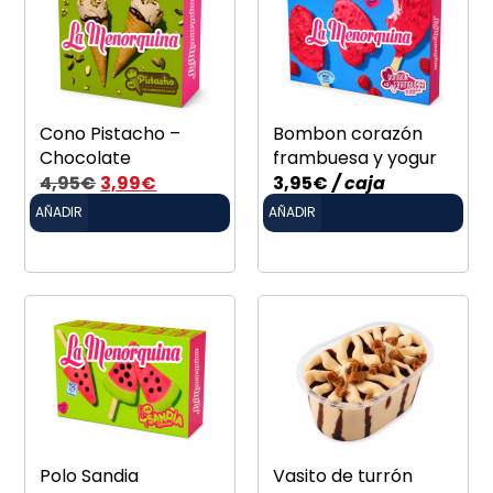
Cono Pistacho –
Bombon corazón
Chocolate
frambuesa y yogur
4,95
€
3,99
€
3,95
€
/ caja
AÑADIR
AÑADIR
Polo Sandia
Vasito de turrón