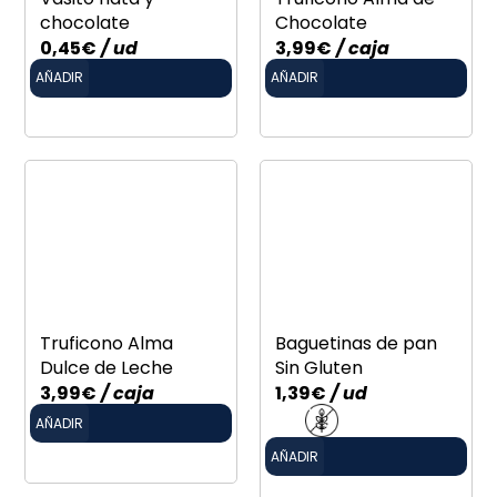
chocolate
Chocolate
0,45
€
/ ud
3,99
€
/ caja
AÑADIR
AÑADIR
Truficono Alma
Baguetinas de pan
Dulce de Leche
Sin Gluten
3,99
€
/ caja
1,39
€
/ ud
AÑADIR
AÑADIR