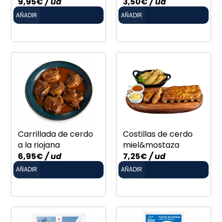
9,95
€
/ ud
3,50
€
/ ud
AÑADIR
AÑADIR
Carrillada de cerdo
Costillas de cerdo
a la riojana
miel&mostaza
6,95
€
/ ud
7,25
€
/ ud
AÑADIR
AÑADIR