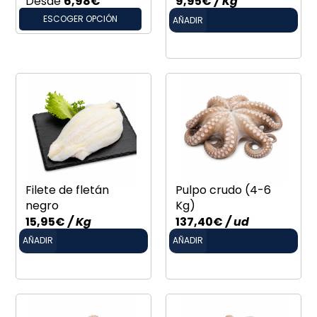
Desde
6,98
€
9,95
€
/ Kg
ESCOGER OPCIÓN
AÑADIR
Filete de fletán
Pulpo crudo (4-6
negro
Kg)
15,95
€
/ Kg
137,40
€
/ ud
AÑADIR
AÑADIR