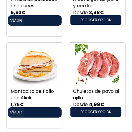
andaluces
y cerdo
6,50
€
Desde
3,48
€
ESCOGER OPCIÓN
AÑADIR
Montadito de Pollo
Chuletas de pavo al
con Alioli
ajillo
1,75
€
Desde
4,98
€
ESCOGER OPCIÓN
AÑADIR