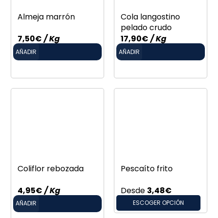
Almeja marrón
Cola langostino
pelado crudo
7,50
€
/ Kg
17,90
€
/ Kg
AÑADIR
AÑADIR
Coliflor rebozada
Pescaíto frito
4,95
€
/ Kg
Desde
3,48
€
ESCOGER OPCIÓN
AÑADIR