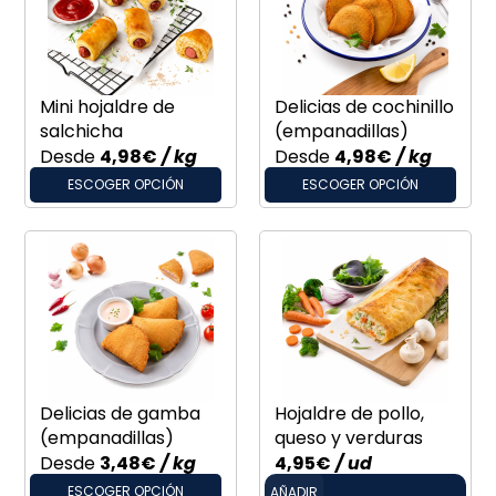
Mini hojaldre de
Delicias de cochinillo
salchicha
(empanadillas)
Desde
4,98
€
/ kg
Desde
4,98
€
/ kg
ESCOGER OPCIÓN
ESCOGER OPCIÓN
Delicias de gamba
Hojaldre de pollo,
(empanadillas)
queso y verduras
Desde
3,48
€
/ kg
4,95
€
/ ud
ESCOGER OPCIÓN
AÑADIR