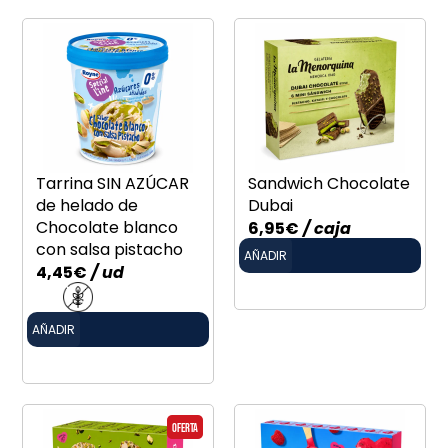
Tarrina SIN AZÚCAR
Sandwich Chocolate
de helado de
Dubai
Chocolate blanco
6,95
€
/ caja
con salsa pistacho
AÑADIR
4,45
€
/ ud
AÑADIR
Oferta