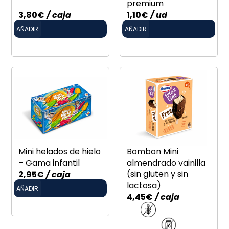
premium
3,80
€
/ caja
1,10
€
/ ud
AÑADIR
AÑADIR
Mini helados de hielo
Bombon Mini
– Gama infantil
almendrado vainilla
(sin gluten y sin
2,95
€
/ caja
lactosa)
AÑADIR
4,45
€
/ caja