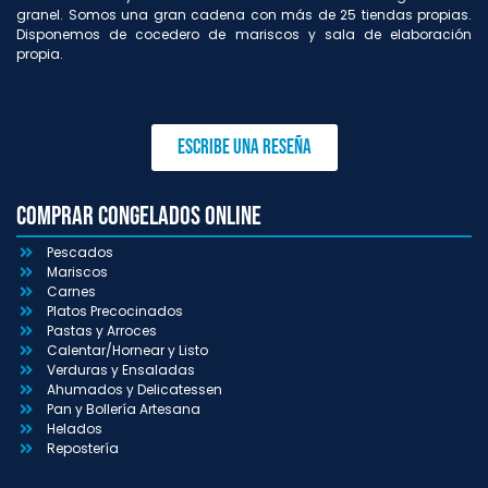
granel. Somos una gran cadena con más de 25 tiendas propias.
Disponemos de cocedero de mariscos y sala de elaboración
propia.
Escribe una reseña
Comprar congelados online
Pescados
Mariscos
Carnes
Platos Precocinados
Pastas y Arroces
Calentar/Hornear y Listo
Verduras y Ensaladas
Ahumados y Delicatessen
Pan y Bollería Artesana
Helados
Repostería