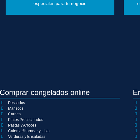
especiales para tu negocio
e
Comprar congelados online
E
Pescados
Mariscos
Carnes
Platos Precocinados
Pastas y Arroces
Calentar/Hornear y Listo
Verduras y Ensaladas