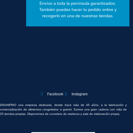
Envíos a toda la península garantizados.
También puedes hacer tu pedido online y
recogerlo en una de nuestras tiendas.
Facebook
Instagram
DISANFRIO una empresa dedicada, desde hace más de 45 años, a la fabricación y
comercialización de alimentos congelados a granel. Somos una gran cadena con más de
25 tiendas propias. Disponemos de cocedero de mariscos y sala de elaboración propia.