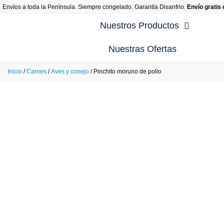
Envíos a toda la Península. Siempre congelado. Garantía Disanfrio.
Envío gratis
Nuestros Productos
Nuestras Ofertas
Re
Inicio
/
Carnes
/
Aves y conejo
/ Pinchito moruno de pollo
Re
Re
Re
Re
Re
En