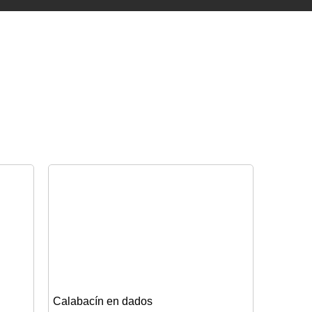
Calabacín en dados
Cola la