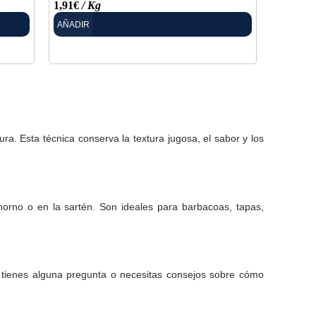
1,91
€
/ Kg
17,90
€
/
AÑADIR
AÑADIR
a. Esta técnica conserva la textura jugosa, el sabor y los
 horno o en la sartén. Son ideales para barbacoas, tapas,
i tienes alguna pregunta o necesitas consejos sobre cómo