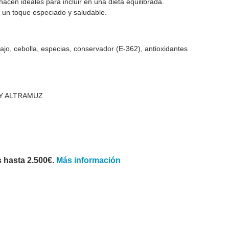
acen ideales para incluir en una dieta equilibrada.
a un toque especiado y saludable.
ajo, cebolla, especias, conservador (E-362), antioxidantes
E Y ALTRAMUZ
 hasta 2.500€.
Más información