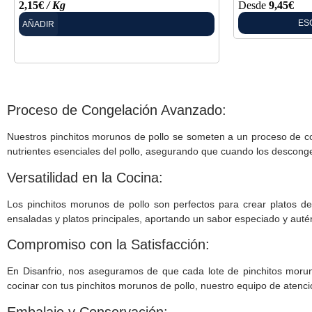
2,15
€
/ Kg
Desde
9,45
€
ES
AÑADIR
Proceso de Congelación Avanzado:
Nuestros pinchitos morunos de pollo se someten a un proceso de cong
nutrientes esenciales del pollo, asegurando que cuando los desconge
Versatilidad en la Cocina:
Los pinchitos morunos de pollo son perfectos para crear platos del
ensaladas y platos principales, aportando un sabor especiado y auté
Compromiso con la Satisfacción:
En Disanfrio, nos aseguramos de que cada lote de pinchitos morun
cocinar con tus pinchitos morunos de pollo, nuestro equipo de atenció
Embalaje y Conservación: