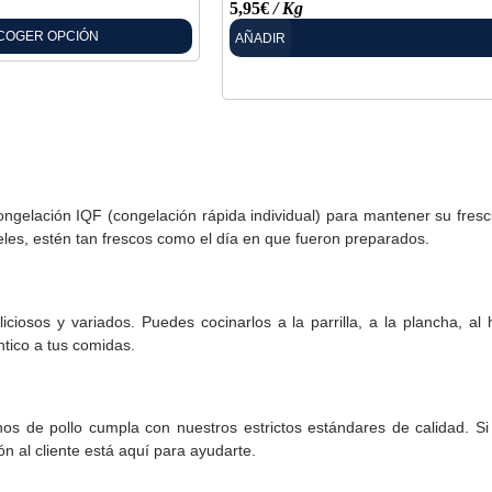
5,95
€
/ Kg
COGER OPCIÓN
AÑADIR
elación IQF (congelación rápida individual) para mantener su frescur
les, estén tan frescos como el día en que fueron preparados.
iciosos y variados. Puedes cocinarlos a la parrilla, a la plancha, al
ntico a tus comidas.
os de pollo cumpla con nuestros estrictos estándares de calidad. S
n al cliente está aquí para ayudarte.