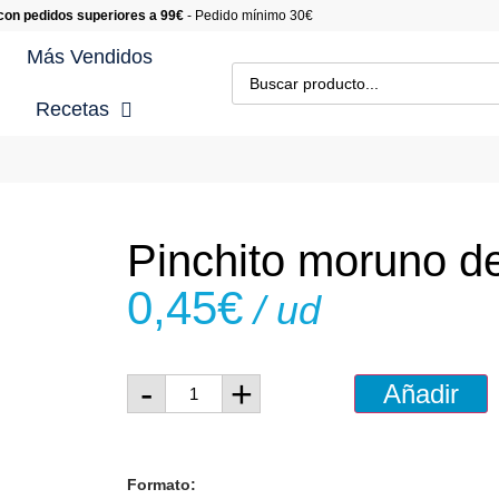
 con pedidos superiores a 99€
- Pedido mínimo 30€
Más Vendidos
Recetas
cetas con Carne
cetas Gourmet
Pinchito moruno de
cetas con Marisco
0,45
€
/ ud
cetas con Pescado
cetas de Postres
-
+
Añadir
cetas con Verduras y
saladas
Formato: