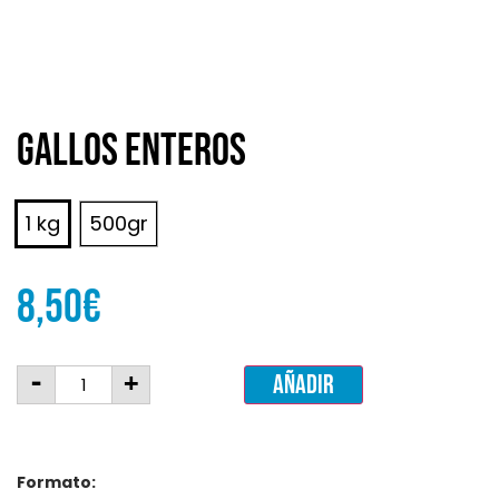
Gallos enteros
1 kg
500gr
8,50
€
-
+
Añadir
Formato: