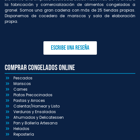
la fabricación y comercialización de alimentos congelados a
granel. Somos una gran cadena con más de 25 tiendas propias.
Disponemos de cocedero de mariscos y sala de elaboración
propia.
Escribe una reseña
Comprar congelados online
Pescados
Mariscos
Carnes
Platos Precocinados
Pastas y Arroces
Calentar/Hornear y Listo
Verduras y Ensaladas
Ahumados y Delicatessen
Pan y Bollería Artesana
Helados
Repostería