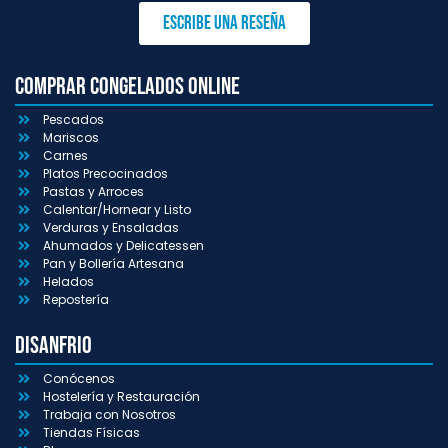
Escribe una reseña
Comprar congelados online
Pescados
Mariscos
Carnes
Platos Precocinados
Pastas y Arroces
Calentar/Hornear y Listo
Verduras y Ensaladas
Ahumados y Delicatessen
Pan y Bollería Artesana
Helados
Repostería
Disanfrio
Conócenos
Hostelería y Restauración
Trabaja con Nosotros
Tiendas Físicas