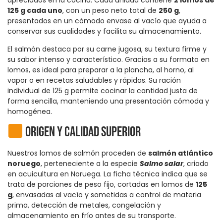
apreciados en la cocina. Cada unidad contiene
2 lomos de
125 g cada uno
, con un peso neto total de
250 g
,
presentados en un cómodo envase al vacío que ayuda a
conservar sus cualidades y facilita su almacenamiento.
El salmón destaca por su carne jugosa, su textura firme y
su sabor intenso y característico. Gracias a su formato en
lomos, es ideal para preparar a la plancha, al horno, al
vapor o en recetas saludables y rápidas. Su ración
individual de 125 g permite cocinar la cantidad justa de
forma sencilla, manteniendo una presentación cómoda y
homogénea.
Origen y calidad superior
Nuestros lomos de salmón proceden de
salmón atlántico
noruego
, perteneciente a la especie
Salmo salar
, criado
en acuicultura en Noruega. La ficha técnica indica que se
trata de porciones de peso fijo, cortadas en lomos de
125
g
, envasadas al vacío y sometidas a control de materia
prima, detección de metales, congelación y
almacenamiento en frío antes de su transporte.