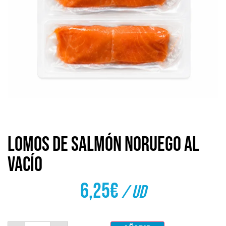
Lomos de salmón noruego al
vacío
6,25
€
/ ud