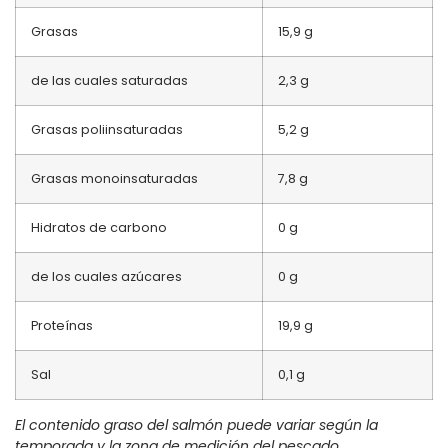
Grasas
15,9 g
de las cuales saturadas
2,3 g
Grasas poliinsaturadas
5,2 g
Grasas monoinsaturadas
7,8 g
Hidratos de carbono
0 g
de los cuales azúcares
0 g
Proteínas
19,9 g
Sal
0,1 g
El contenido graso del salmón puede variar según la
temporada y la zona de medición del pescado.