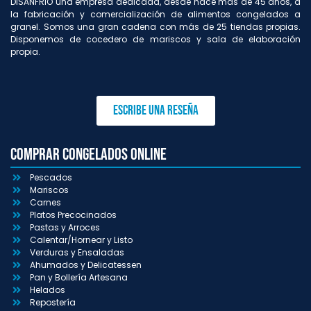
DISANFRIO una empresa dedicada, desde hace más de 45 años, a
la fabricación y comercialización de alimentos congelados a
granel. Somos una gran cadena con más de 25 tiendas propias.
Disponemos de cocedero de mariscos y sala de elaboración
propia.
Escribe una reseña
Comprar congelados online
Pescados
Mariscos
Carnes
Platos Precocinados
Pastas y Arroces
Calentar/Hornear y Listo
Verduras y Ensaladas
Ahumados y Delicatessen
Pan y Bollería Artesana
Helados
Repostería