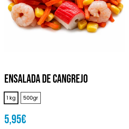
Ensalada de cangrejo
1 kg
500gr
5,95
€