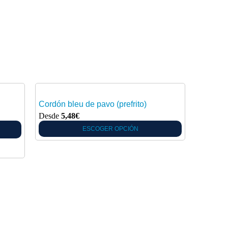
Cordón bleu de pavo (prefrito)
Desde
5,48
€
ESCOGER OPCIÓN
Helado 
2,99
€
/ c
AÑADIR