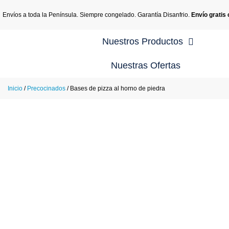
Envíos a toda la Península. Siempre congelado. Garantía Disanfrio.
Envío gratis
Nuestros Productos
Nuestras Ofertas
Re
Inicio
/
Precocinados
/ Bases de pizza al horno de piedra
Re
Re
Re
Re
Re
En