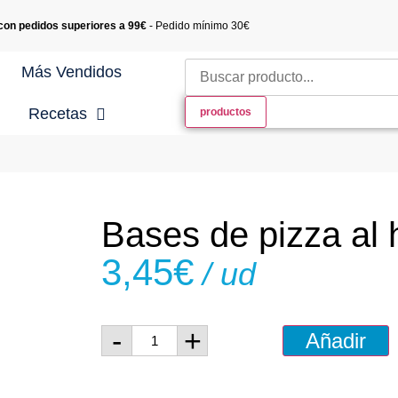
 con pedidos superiores a 99€
- Pedido mínimo 30€
Más Vendidos
Recetas
productos
cetas con Carne
cetas Gourmet
Bases de pizza al 
cetas con Marisco
3,45
€
/ ud
cetas con Pescado
cetas de Postres
-
+
Añadir
cetas con Verduras y
saladas