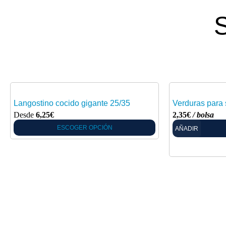
S
Langostino cocido gigante 25/35
Verduras para s
Desde
6,25
€
2,35
€
/ bolsa
ESCOGER OPCIÓN
AÑADIR