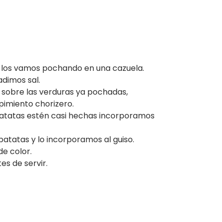
y los vamos pochando en una cazuela.
dimos sal.
 sobre las verduras ya pochadas,
imiento chorizero.
patatas estén casi hechas incorporamos
patatas y lo incorporamos al guiso.
e color.
s de servir.