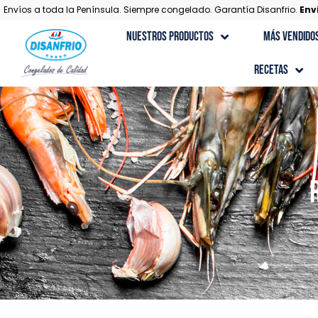
Envíos a toda la Península. Siempre congelado. Garantía Disanfrio.
Env
Nuestros Productos
Más Vendido
Recetas
Recetas con Carne
Recetas Gourmet
Recetas con Marisco
Recetas con Pescado
Recetas de Postres
Recetas con Verduras y Ensaladas