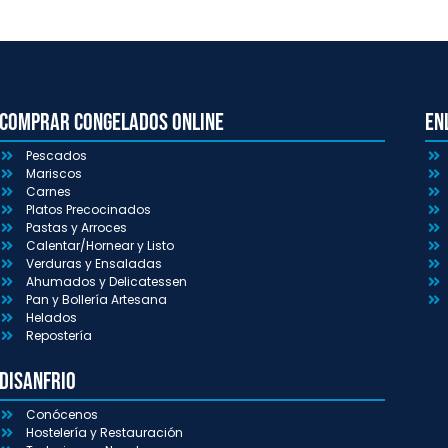
Comprar congelados online
En
Pescados
Mariscos
Carnes
Platos Precocinados
Pastas y Arroces
Calentar/Hornear y Listo
Verduras y Ensaladas
Ahumados y Delicatessen
Pan y Bollería Artesana
Helados
Repostería
Disanfrio
Conócenos
Hostelería y Restauración