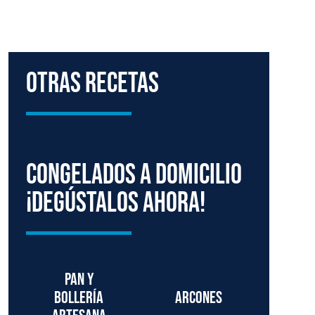
Otras Recetas
Congelados a domicilio
¡degústalos ahora!
Pan y
bollería
Arcones