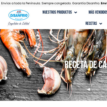
Envíos a toda la Península. Siempre congelado. Garantía Disanfrio.
Env
Nuestros Productos
Más Vendido
Recetas
Recetas con Carne
Recetas Gourmet
Recetas con Marisco
Receta de Ca
Recetas con Pescado
Recetas de Postres
Recetas con Verduras y Ensaladas