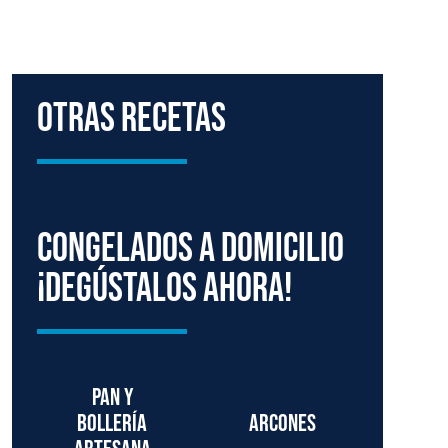
Otras Recetas
Congelados a domicilio
¡degústalos ahora!
Pan y
bollería
Arcones