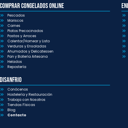
Comprar congelados online
En
Pescados
Mariscos
Carnes
Platos Precocinados
Pastas y Arroces
Calentar/Hornear y Listo
Verduras y Ensaladas
Ahumados y Delicatessen
Pan y Bollería Artesana
Helados
Repostería
Disanfrio
Conócenos
Hostelería y Restauración
Trabaja con Nosotros
Tiendas Físicas
Blog
Contacto