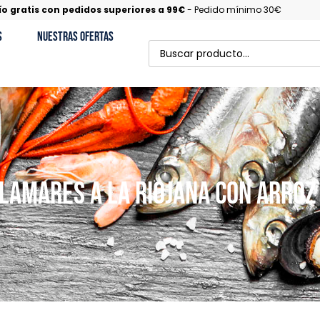
ío gratis con pedidos superiores a 99€
- Pedido mínimo 30€
s
Nuestras Ofertas
lamares a la Riojana con Arroz