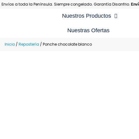
Envíos a toda la Península. Siempre congelado. Garantía Disanfrio.
Enví
Nuestros Productos
Nuestras Ofertas
Re
Inicio
/
Repostería
/ Ponche chocolate blanco
Re
Re
Re
Re
Re
En