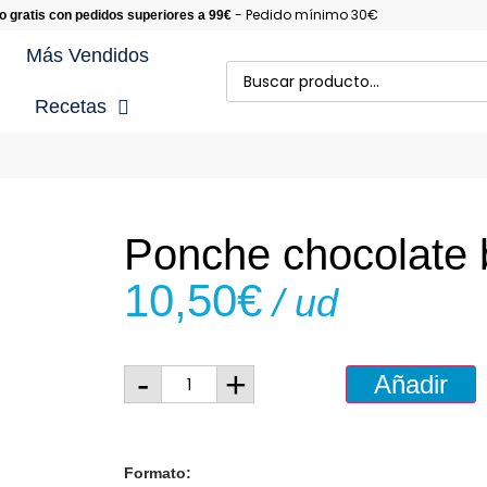
- Pedido mínimo 30€
o gratis con pedidos superiores a 99€
Más Vendidos
Recetas
cetas con Carne
cetas Gourmet
Ponche chocolate 
cetas con Marisco
10,50
€
/ ud
cetas con Pescado
cetas de Postres
-
+
Añadir
cetas con Verduras y
saladas
Formato: