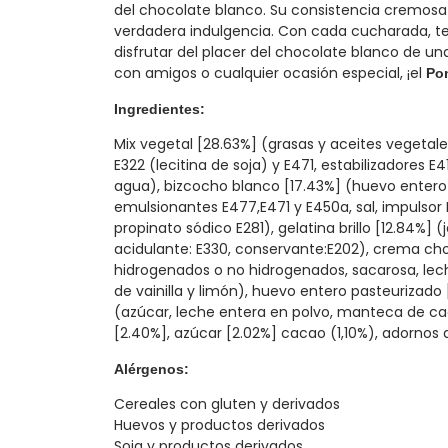
del chocolate blanco. Su consistencia cremosa
verdadera indulgencia. Con cada cucharada, te
disfrutar del placer del chocolate blanco de u
con amigos o cualquier ocasión especial, ¡el
Po
Ingredientes:
Mix vegetal [28.63%] (grasas y aceites vegetale
E322 (lecitina de soja) y E471, estabilizadores E
agua), bizcocho blanco [17.43%] (huevo entero p
emulsionantes E477,E471 y E450a, sal, impulsor E5
propinato sódico E281), gelatina brillo [12.84%] (
acidulante: E330, conservante:E202), crema cho
hidrogenados o no hidrogenados, sacarosa, le
de vainilla y limón), huevo entero pasteurizad
(azúcar, leche entera en polvo, manteca de caca
[2.40%], azúcar [2.02%] cacao (1,10%), adornos 
Alérgenos:
Cereales con gluten y derivados
Huevos y productos derivados
Soja y productos derivados