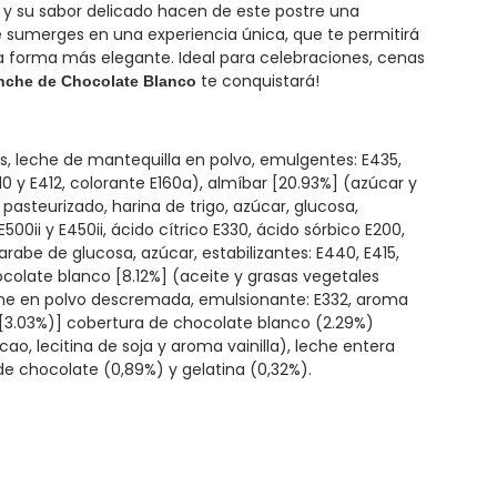
 y su sabor delicado hacen de este postre una
 sumerges en una experiencia única, que te permitirá
na forma más elegante. Ideal para celebraciones, cenas
te conquistará!
nche de Chocolate Blanco
s, leche de mantequilla en polvo, emulgentes: E435,
410 y E412, colorante E160a), almíbar [20.93%] (azúcar y
asteurizado, harina de trigo, azúcar, glucosa,
00ii y E450ii, ácido cítrico E330, ácido sórbico E200,
jarabe de glucosa, azúcar, estabilizantes: E440, E415,
colate blanco [8.12%] (aceite y grasas vegetales
che en polvo descremada, emulsionante: E332, aroma
o [3.03%)] cobertura de chocolate blanco (2.29%)
o, lecitina de soja y aroma vainilla), leche entera
de chocolate (0,89%) y gelatina (0,32%).