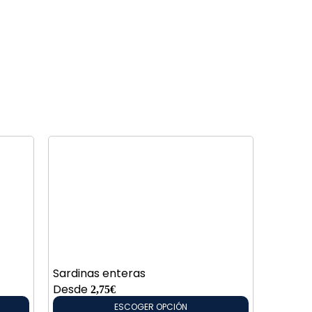
Sardinas enteras
Coliflo
Desde
2,75
€
4,95
€
/ 
ESCOGER OPCIÓN
AÑADIR