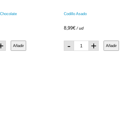
 Chocolate
Codillo Asado
8,99
€
/ ud
+
-
+
Añadir
Añadir