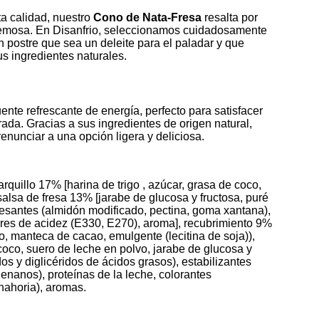
ta calidad, nuestro
Cono de Nata-Fresa
resalta por
cremosa. En Disanfrio, seleccionamos cuidadosamente
n postre que sea un deleite para el paladar y que
us ingredientes naturales.
ente refrescante de energía, perfecto para satisfacer
rada. Gracias a sus ingredientes de origen natural,
enunciar a una opción ligera y deliciosa.
rquillo 17% [harina de trigo , azúcar, grasa de coco,
 salsa de fresa 13% [jarabe de glucosa y fructosa, puré
pesantes (almidón modificado, pectina, goma xantana),
ores de acidez (E330, E270), aroma], recubrimiento 9%
o, manteca de cacao, emulgente (lecitina de soja)),
coco, suero de leche en polvo, jarabe de glucosa y
os y diglicéridos de ácidos grasos), estabilizantes
enanos), proteínas de la leche, colorantes
nahoria), aromas.