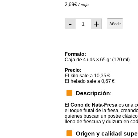
2,69
€
/ caja
Recetas con Verduras y
Ensaladas
-
+
Añadir
Formato:
Caja de 4 uds × 65 gr (120 ml)
Precio:
El kilo sale a 10,35 €
El helado sale a 0,67 €
Descripción
:
El
Cono de Nata-Fresa
es una c
el toque frutal de la fresa, crean
quienes buscan un postre clásico 
llena de frescura y dulzura en ca
Origen y calidad supe