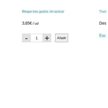
Bloque tres gustos sin azúcar
Truch
3,85
€
Des
/ ud
-
+
Esco
Añadir