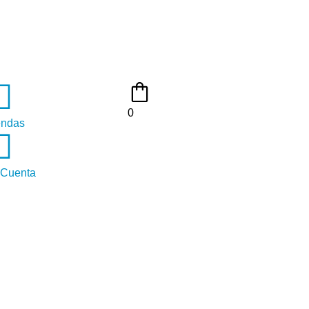
0
endas
 Cuenta