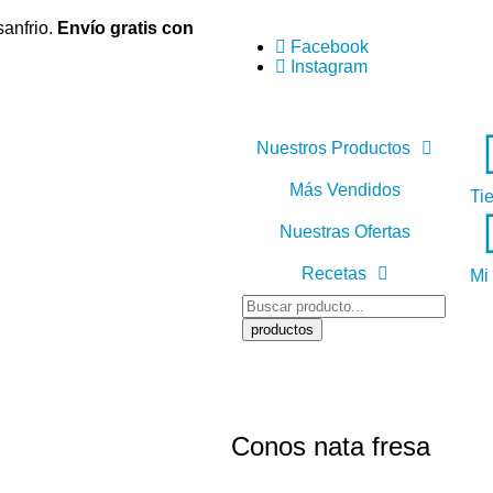
sanfrio.
Envío gratis con
Facebook
Instagram
Nuestros Productos
Más Vendidos
Ti
Nuestras Ofertas
Recetas
Mi
Recetas con Carne
productos
Recetas Gourmet
Recetas con Marisco
Recetas con Pescado
Conos nata fresa
Recetas de Postres