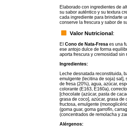
Elaborado con ingredientes de al
su sabor auténtico y su textura 
cada ingrediente para brindarte u
conserve la frescura y sabor de s
Valor Nutricional
:
El
Cono de Nata-Fresa
es una fu
ese antojo dulce de forma equilib
aporta frescura y cremosidad sin r
Ingredientes:
Leche desnatada reconstituida, ba
emulgente (lecitina de soja) sal],
de fresa (20%), agua, azúcar, es
colorante (E163, E160a), correct
[chocolate (azúcar, pasta de caca
grasa de coco], azúcar, grasa de 
fructosa, emulgente (monoglicérid
(goma guar, goma garrofín, carrag
(concentrados de remolacha y za
Alérgenos: