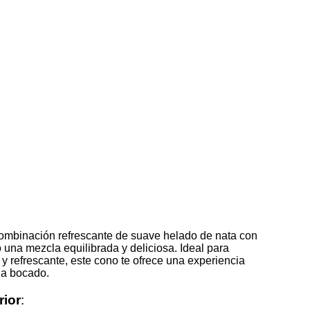
ombinación refrescante de suave helado de nata con
do una mezcla equilibrada y deliciosa. Ideal para
y refrescante, este cono te ofrece una experiencia
da bocado.
rior
: