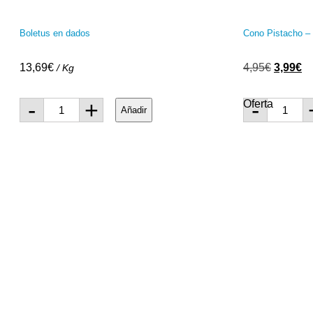
Boletus en dados
Cono Pistacho –
13,69
€
4,95
€
3,99
€
/ Kg
-
+
-
Oferta
Añadir