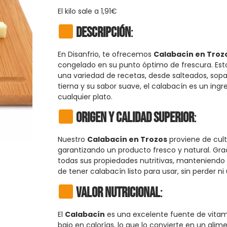
El kilo sale a 1,91€
Descripción
:
En Disanfrio, te ofrecemos
Calabacín en Troz
congelado en su punto óptimo de frescura. Esto
una variedad de recetas, desde salteados, sopas
tierna y su sabor suave, el calabacín es un ingr
cualquier plato.
Origen y calidad superior
:
Nuestro
Calabacín en Trozos
proviene de cult
garantizando un producto fresco y natural. Gra
todas sus propiedades nutritivas, manteniendo 
de tener calabacín listo para usar, sin perder ni
Valor Nutricional
:
El
Calabacín
es una excelente fuente de vitami
bajo en calorías, lo que lo convierte en un alim