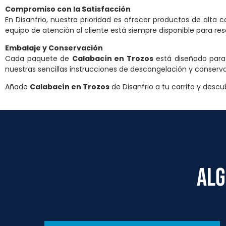
Compromiso con la Satisfacción
En Disanfrio, nuestra prioridad es ofrecer productos de alta c
equipo de atención al cliente está siempre disponible para res
Embalaje y Conservación
Cada paquete de
Calabacín en Trozos
está diseñado para 
nuestras sencillas instrucciones de descongelación y conserva
Añade
Calabacín en Trozos
de Disanfrio a tu carrito y descu
ALG