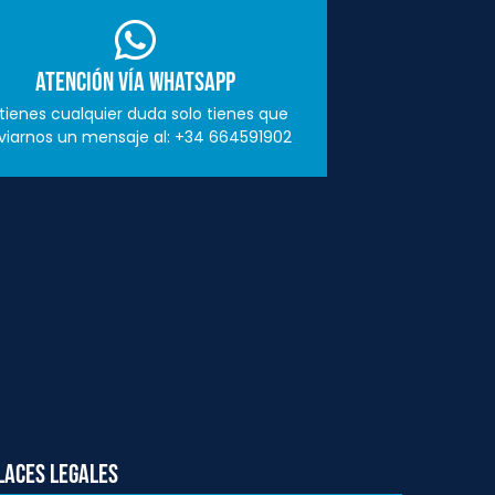
Atención vía Whatsapp
 tienes cualquier duda solo tienes que
viarnos un mensaje al: +34 664591902
laces Legales