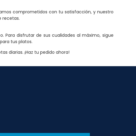
tamos comprometidos con tu satisfacción, y nuestro
e recetas.
. Para disfrutar de sus cualidades al máximo, sigue
ara tus platos.
tas diarias. ¡Haz tu pedido ahora!