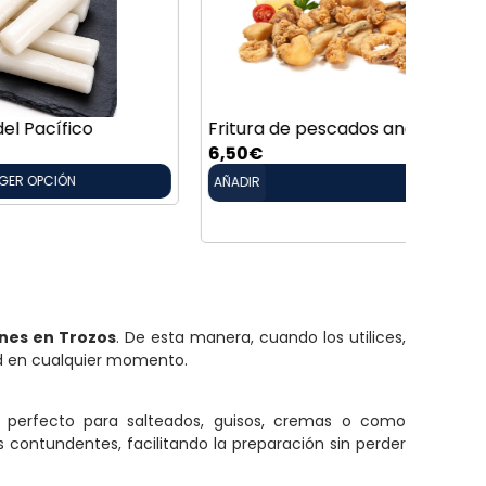
Fritura de pescados andaluces
Lomos 
6,50
€
Desde
AÑADIR
nes en Trozos
. De esta manera, cuando los utilices,
ad en cualquier momento.
s perfecto para salteados, guisos, cremas o como
contundentes, facilitando la preparación sin perder