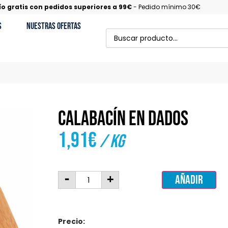
ío gratis con pedidos superiores a 99€
- Pedido mínimo 30€
s
Nuestras Ofertas
Calabacín en dados
1,91
€
/ Kg
-
+
Añadir
Precio: