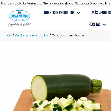
Envíos a toda la Península. Siempre congelado. Garantía Disanfrio.
Env
Nuestros Productos
Más Vendido
Recetas
Recetas con Carne
Inicio
/
Verduras y ensaladas
/ Calabacín en dados
Recetas Gourmet
Recetas con Marisco
Recetas con Pescado
Recetas de Postres
Recetas con Verduras y Ensaladas