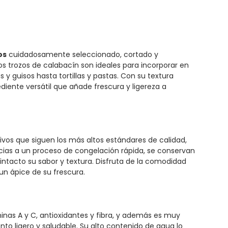
os
cuidadosamente seleccionado, cortado y
s trozos de calabacín son ideales para incorporar en
 y guisos hasta tortillas y pastas. Con su textura
ediente versátil que añade frescura y ligereza a
ivos que siguen los más altos estándares de calidad,
cias a un proceso de congelación rápida, se conservan
intacto su sabor y textura. Disfruta de la comodidad
 un ápice de su frescura.
nas A y C, antioxidantes y fibra, y además es muy
ento ligero y saludable. Su alto contenido de agua lo