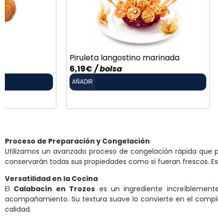
Piruleta langostino marinada
Vasito de tu
6,19
€
/ bolsa
1,10
€
/ ud
AÑADIR
AÑADIR
Proceso de Preparación y Congelación
Utilizamos un avanzado proceso de congelación rápida que pre
conservarán todas sus propiedades como si fueran frescos. E
Versatilidad en la Cocina
El
Calabacín en Trozos
es un ingrediente increíblement
acompañamiento. Su textura suave lo convierte en el comple
calidad.