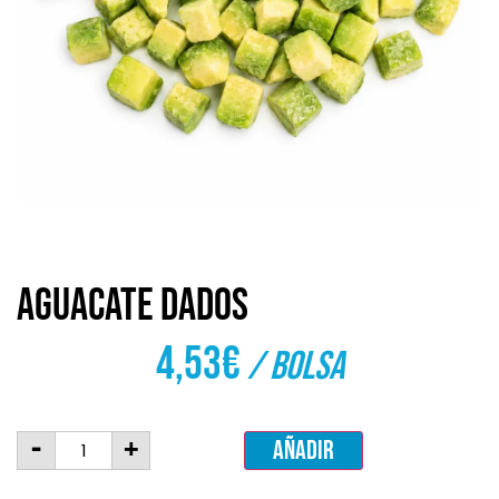
Aguacate dados
4,53
€
/ bolsa
-
+
Añadir