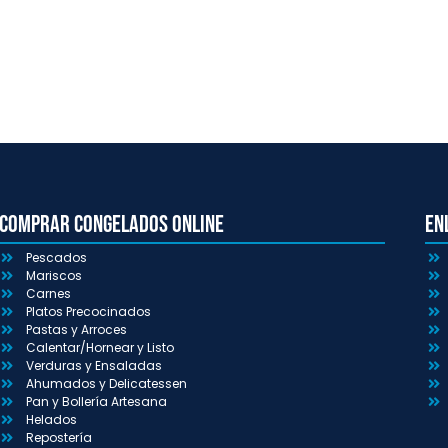
Comprar congelados online
En
Pescados
Mariscos
Carnes
Platos Precocinados
Pastas y Arroces
Calentar/Hornear y Listo
Verduras y Ensaladas
Ahumados y Delicatessen
Pan y Bollería Artesana
Helados
Repostería