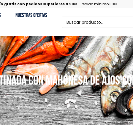
ío gratis con pedidos superiores a 99€
- Pedido mínimo 30€
s
Nuestras Ofertas
TINADA CON MAHONESA DE AJOS CO