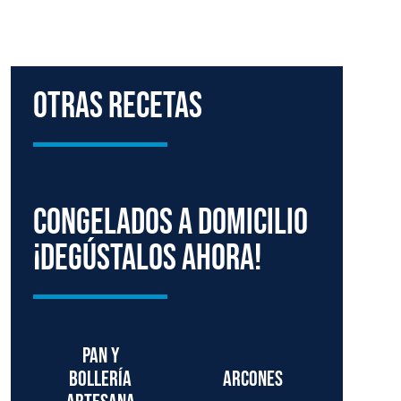
Otras Recetas
Congelados a domicilio
¡degústalos ahora!
Pan y
bollería
Arcones