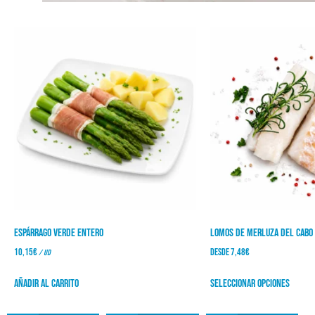
Espárrago verde entero
Lomos de merluza del Cabo
10,15
€
Desde
7,48
€
/ ud
Añadir al carrito
Seleccionar opciones