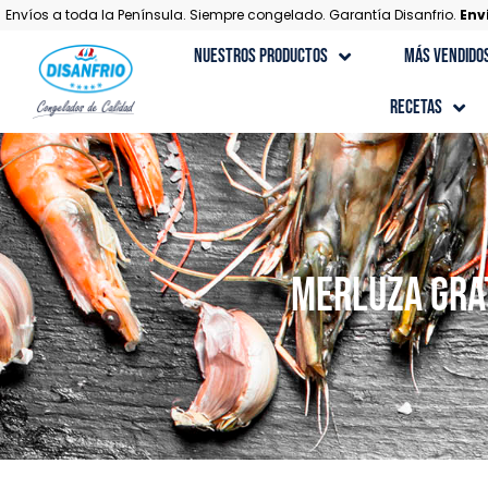
Envíos a toda la Península. Siempre congelado. Garantía Disanfrio.
Env
Nuestros Productos
Más Vendido
Recetas
Recetas con Carne
Recetas Gourmet
Recetas con Marisco
MERLUZA GRA
Recetas con Pescado
Recetas de Postres
Recetas con Verduras y Ensaladas