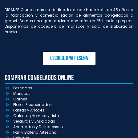
DISANFRIO una empresa dedicada, desde hace más de 45 años, a
la fabricación y comercialización de alimentos congelados a
granel. Somos una gran cadena con más de 25 tiendas propias.
Disponemos de cocedero de mariscos y sala de elaboración
propia.
Escribe una reseña
Comprar congelados online
Pescados
Mariscos
Carnes
Platos Precocinados
Pastas y Arroces
Calentar/Hornear y Listo
Verduras y Ensaladas
Ahumados y Delicatessen
Pan y Bollería Artesana
Helados