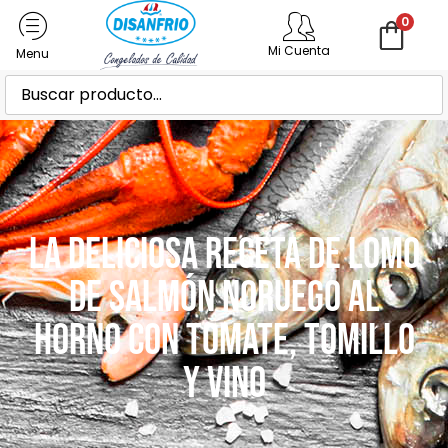
0
Mi Cuenta
La Deliciosa Receta de Lomo
de Salmón Noruego al
Horno con Tomate, Tomillo
y Vino