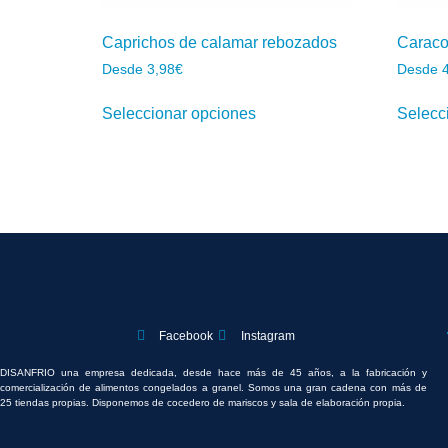
Caprichos de calamar rebozados
Caraco
Desde
3,98
€
Desde
Seleccionar opciones
Selecc
Facebook
Instagram
DISANFRIO una empresa dedicada, desde hace más de 45 años, a la fabricación y
comercialización de alimentos congelados a granel. Somos una gran cadena con más de
25 tiendas propias. Disponemos de cocedero de mariscos y sala de elaboración propia.