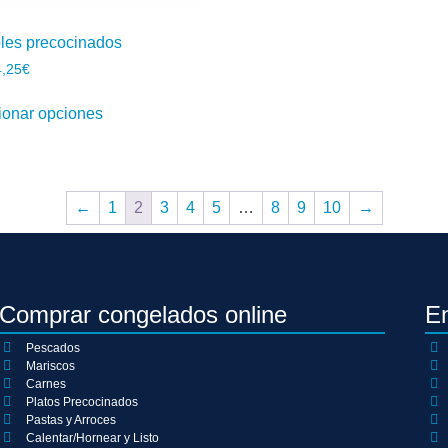
les precocinados
4,25
€
ionar opciones
←
1
2
3
4
5
…
8
9
10
→
Comprar congelados online
E
Pescados
Mariscos
Carnes
Platos Precocinados
Pastas y Arroces
Calentar/Hornear y Listo