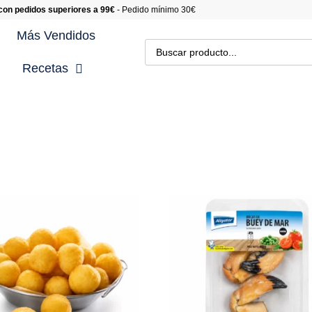
 con pedidos superiores a 99€
- Pedido mínimo 30€
Más Vendidos
Recetas
cetas con Carne
cetas Gourmet
cetas con Marisco
cetas con Pescado
cetas de Postres
cetas con Verduras y
saladas