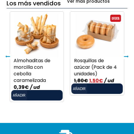
Ver más productos
Los más vendidos
Oferta
Almohaditas de
Rosquillas de
morcilla con
azúcar (Pack de 4
cebolla
unidades)
caramelizada
1,80
€
1,50
€
/ ud
0,39
€
/ ud
AÑADIR
AÑADIR