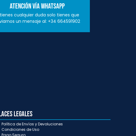
Atención vía Whatsapp
 tienes cualquier duda solo tienes que
viarnos un mensaje al: +34 664591902
laces Legales
Política de Envíos y Devoluciones
Condiciones de Uso
Pago Seguro