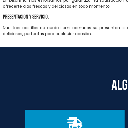
En Disanfrio, nos esforzamos por garantizar tu satisfacció
ofrecerte alas frescas y deliciosas en todo momento.
Presentación y Servicio:
Nuestras costillas de cerdo semi carnudas se presentan lis
deliciosas, perfectas para cualquier ocasión.
ALG