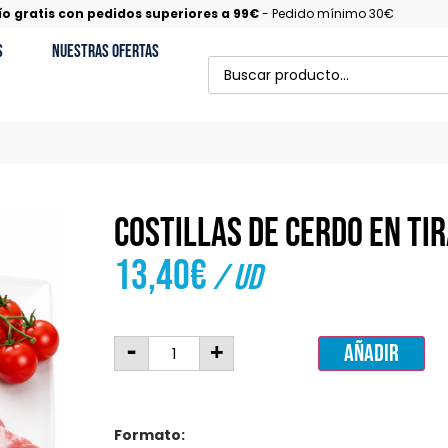
ío gratis con pedidos superiores a 99€
- Pedido mínimo 30€
s
Nuestras Ofertas
Costillas de cerdo en ti
13,40
€
/ ud
-
+
Añadir
Formato: