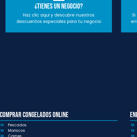
¿Tienes un negocio?
Haz clic aqui y descubre nuestros
Si
descuentos especiales para tu negocio
en
Comprar congelados online
En
Pescados
Mariscos
Carnes