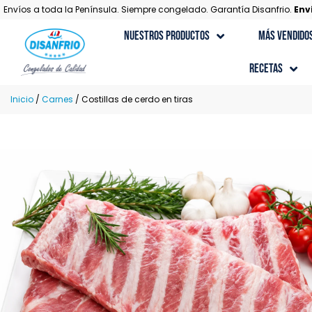
Envíos a toda la Península. Siempre congelado. Garantía Disanfrio.
Env
Nuestros Productos
Más Vendido
Recetas
Recetas con Carne
Inicio
/
Carnes
/ Costillas de cerdo en tiras
Recetas Gourmet
Recetas con Marisco
Recetas con Pescado
Recetas de Postres
Recetas con Verduras y Ensaladas