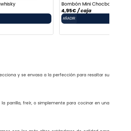
Bombón Mini Chocbom
Patata
4,95
€
/ caja
Desde
AÑADIR
ecciona y se envasa a la perfección para resaltar su
a parrilla, freír, o simplemente para cocinar en una