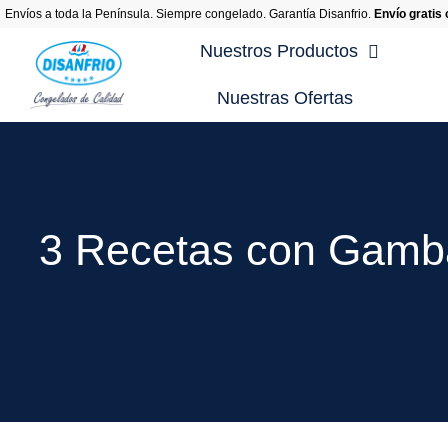
Envíos a toda la Península. Siempre congelado. Garantía Disanfrio.
Envío gratis
Nuestros Productos
Nuestras Ofertas
Re
Re
Re
3 Recetas con Gamba
Re
Re
Re
En