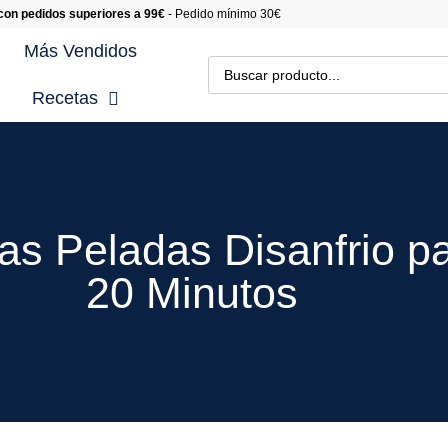
 con pedidos superiores a 99€
- Pedido mínimo 30€
Más Vendidos
Recetas
cetas con Carne
cetas Gourmet
cetas con Marisco
s Peladas Disanfrio pa
cetas con Pescado
20 Minutos
cetas de Postres
cetas con Verduras y
saladas