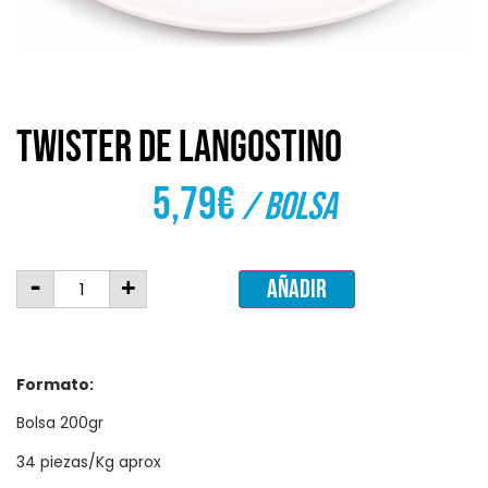
Twister de langostino
5,79
€
/ bolsa
-
+
Añadir
Formato:
Bolsa 200gr
34 piezas/Kg aprox