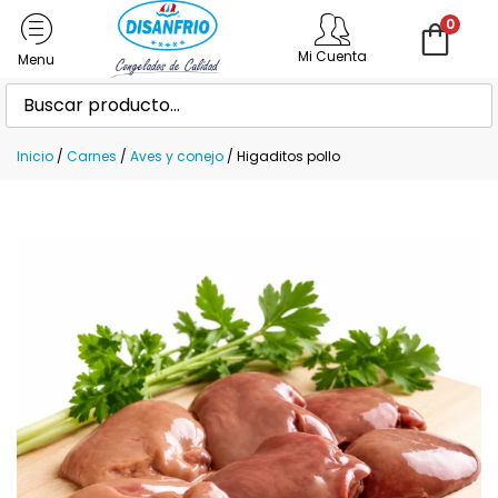
0
Mi Cuenta
Inicio
/
Carnes
/
Aves y conejo
/ Higaditos pollo