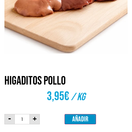
Higaditos pollo
3,95
€
/ Kg
-
+
Añadir