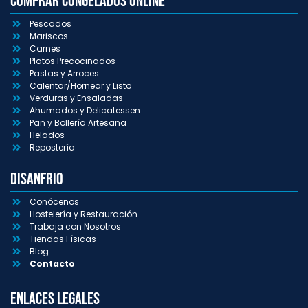
Comprar congelados online
Pescados
Mariscos
Carnes
Platos Precocinados
Pastas y Arroces
Calentar/Hornear y Listo
Verduras y Ensaladas
Ahumados y Delicatessen
Pan y Bollería Artesana
Helados
Repostería
Disanfrio
Conócenos
Hostelería y Restauración
Trabaja con Nosotros
Tiendas Físicas
Blog
Contacto
Enlaces Legales