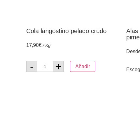
Cola langostino pelado crudo
Alas
pime
17,90
€
/ Kg
Desd
-
+
Añadir
Escog