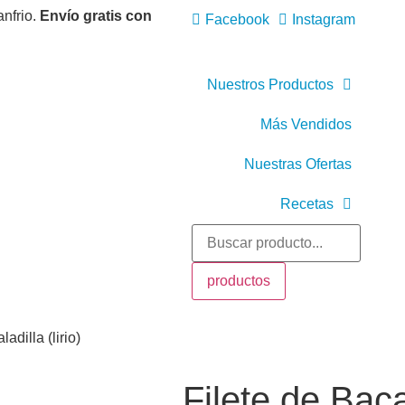
anfrio.
Envío gratis con
Facebook
Instagram
Nuestros Productos
Más Vendidos
Nuestras Ofertas
Recetas
Recetas con Carne
Recetas Gourmet
productos
Recetas con Maris
adilla (lirio)
Recetas con Pesc
Filete de Bacal
Recetas de Postre