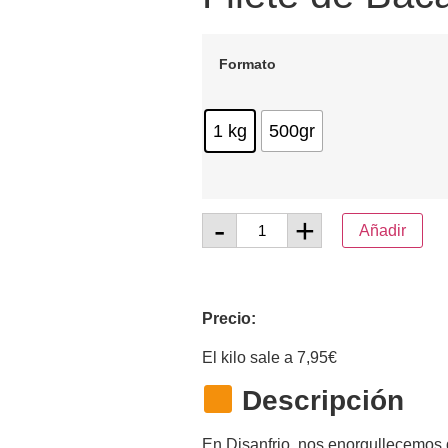
Recetas con Verdur
Ensaladas
Formato
1 kg
500gr
-
+
Añadir
Precio:
El kilo sale a 7,95€
Descripción
En Disanfrio, nos enorgullecemos d