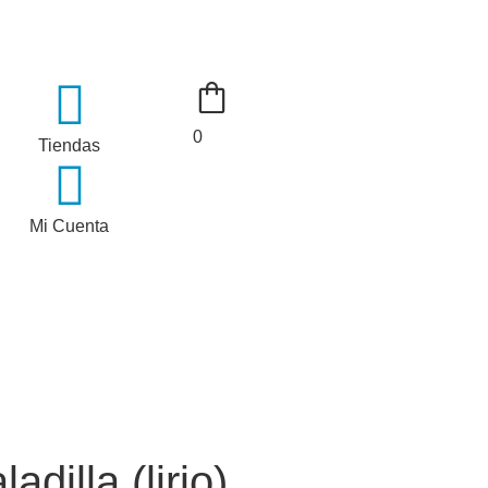
0
Tiendas
Mi Cuenta
co
ado
adilla (lirio)
s