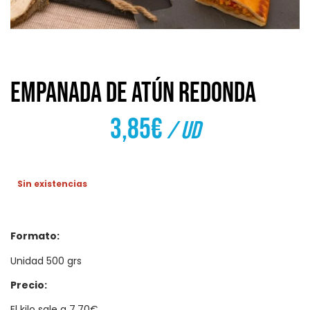
Empanada de atún redonda
3,85
€
/ ud
Sin existencias
Formato:
Unidad 500 grs
Precio:
El kilo sale a 7.70€