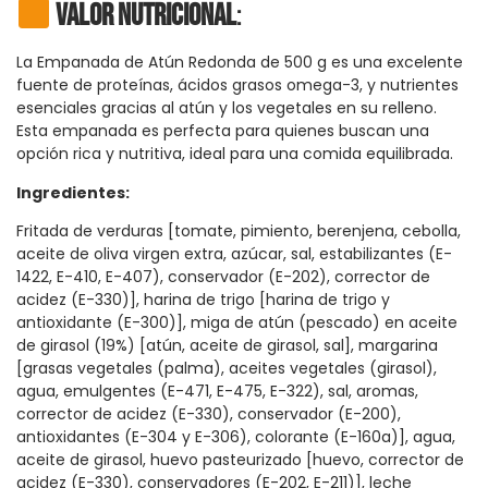
Valor Nutricional
:
La Empanada de Atún Redonda de 500 g es una excelente
fuente de proteínas, ácidos grasos omega-3, y nutrientes
esenciales gracias al atún y los vegetales en su relleno.
Esta empanada es perfecta para quienes buscan una
opción rica y nutritiva, ideal para una comida equilibrada.
Ingredientes:
Fritada de verduras [tomate, pimiento, berenjena, cebolla,
aceite de oliva virgen extra, azúcar, sal, estabilizantes (E-
1422, E-410, E-407), conservador (E-202), corrector de
acidez (E-330)], harina de trigo [harina de trigo y
antioxidante (E-300)], miga de atún (pescado) en aceite
de girasol (19%) [atún, aceite de girasol, sal], margarina
[grasas vegetales (palma), aceites vegetales (girasol),
agua, emulgentes (E-471, E-475, E-322), sal, aromas,
corrector de acidez (E-330), conservador (E-200),
antioxidantes (E-304 y E-306), colorante (E-160a)], agua,
aceite de girasol, huevo pasteurizado [huevo, corrector de
acidez (E-330), conservadores (E-202, E-211)], leche