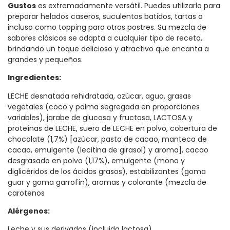
Gustos
es extremadamente versátil. Puedes utilizarlo para
preparar helados caseros, suculentos batidos, tartas o
incluso como topping para otros postres. Su mezcla de
sabores clásicos se adapta a cualquier tipo de receta,
brindando un toque delicioso y atractivo que encanta a
grandes y pequeños.
Ingredientes:
LECHE desnatada rehidratada, azúcar, agua, grasas
vegetales (coco y palma segregada en proporciones
variables), jarabe de glucosa y fructosa, LACTOSA y
proteínas de LECHE, suero de LECHE en polvo, cobertura de
chocolate (1,7%) [azúcar, pasta de cacao, manteca de
cacao, emulgente (lecitina de girasol) y aroma], cacao
desgrasado en polvo (1,17%), emulgente (mono y
diglicéridos de los ácidos grasos), estabilizantes (goma
guar y goma garrofín), aromas y colorante (mezcla de
carotenos
Alérgenos:
Leche y sus derivados (incluida lactosa).