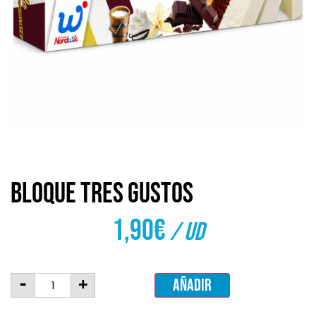
Bloque tres gustos
1,90
€
/ ud
-
+
Añadir