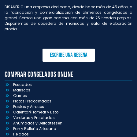
DISANFRIO una empresa dedicada, desde hace más de 45 años, a
la fabricación y comercialización de alimentos congelados a
granel. Somos una gran cadena con más de 25 tiendas propias.
Disponemos de cocedero de mariscos y sala de elaboración
propia.
Escribe una reseña
Comprar congelados online
Pescados
Mariscos
Carnes
Platos Precocinados
Pastas y Arroces
Calentar/Hornear y Listo
Verduras y Ensaladas
Ahumados y Delicatessen
Pan y Bollería Artesana
Helados