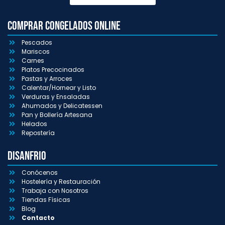
Comprar congelados online
Pescados
Mariscos
Carnes
Platos Precocinados
Pastas y Arroces
Calentar/Hornear y Listo
Verduras y Ensaladas
Ahumados y Delicatessen
Pan y Bollería Artesana
Helados
Repostería
Disanfrio
Conócenos
Hostelería y Restauración
Trabaja con Nosotros
Tiendas Físicas
Blog
Contacto