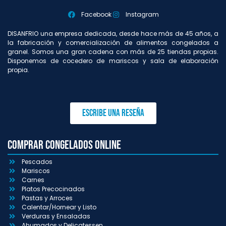
Facebook
Instagram
DISANFRIO una empresa dedicada, desde hace más de 45 años, a
la fabricación y comercialización de alimentos congelados a
granel. Somos una gran cadena con más de 25 tiendas propias.
Disponemos de cocedero de mariscos y sala de elaboración
propia.
Escribe una reseña
Comprar congelados online
Pescados
Mariscos
Carnes
Platos Precocinados
Pastas y Arroces
Calentar/Hornear y Listo
Verduras y Ensaladas
Ahumados y Delicatessen