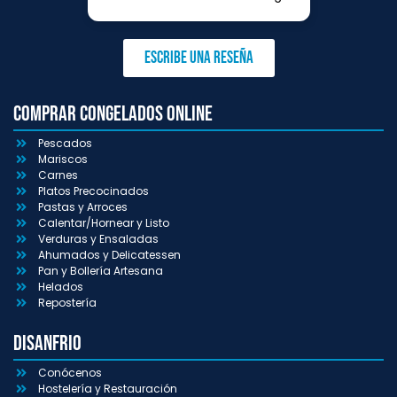
Escribe una reseña
Comprar congelados online
Pescados
Mariscos
Carnes
Platos Precocinados
Pastas y Arroces
Calentar/Hornear y Listo
Verduras y Ensaladas
Ahumados y Delicatessen
Pan y Bollería Artesana
Helados
Repostería
Disanfrio
Conócenos
Hostelería y Restauración